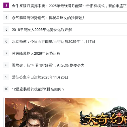
3
金牛座满月震撼来袭：2025年最强满月能量冲击旧有模式，新的丰盛
4
杀气腾腾与强势霸气：揭秘星座女的独特魅力
5
2016年属猴人2026年运势及运程详解
6
水玲师傅：今日五行能量/五行运势2025年11月17日
7
苏民峰属蛇人2026年运势运程
8
梁君健：从“可看”到“好看”，AIGC短剧要努力
9
爱莎公主今日运势2025年11月26日
10
12星座装睡的技能PK排名如何？