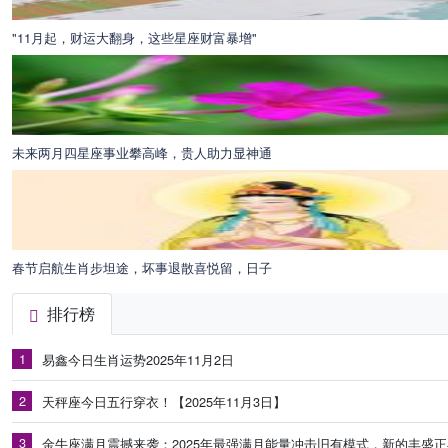
"11月起，财运大翻身，这些星座财富暴增"
未来两月四星座事业攀高峰，贵人助力显神通
春节启航生肖步坦途，坏事退散喜悦留，日子
排行榜
1
易鑫今日生肖运势2025年11月2日
2
天秤座今日五行穿衣！【2025年11月3日】
3
金牛座满月震撼来袭：2025年最强满月能量冲击旧有模式，新的丰盛