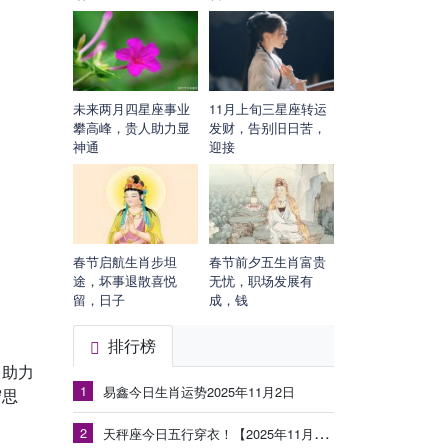
未来两月四星座事业
11月上旬三星座转运
攀高峰，贵人助力显
发财，告别旧日苦，
神通
迎接
春节启航生肖步坦
春节前夕五生肖富贵
途，坏事退散喜悦
无忧，职场发展有
留，日子
成，钱
排行榜
月助力
1
易鑫今日生肖运势2025年11月2日
守思
2
天秤座今日五行穿衣！【2025年11月3日】