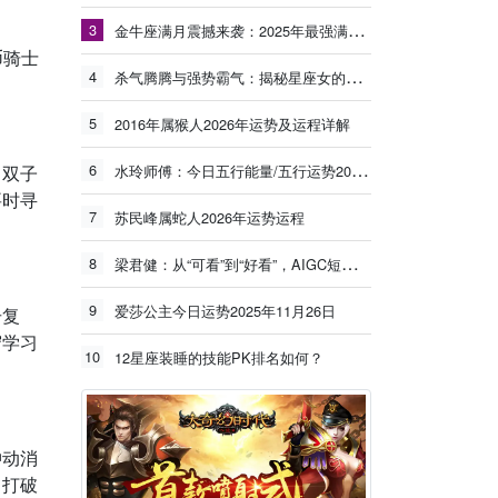
3
金牛座满月震撼来袭：2025年最强满月能量冲击旧有模式，新的丰盛正在生长！
币骑士
4
杀气腾腾与强势霸气：揭秘星座女的独特魅力
5
2016年属猴人2026年运势及运程详解
6
；双子
水玲师傅：今日五行能量/五行运势2025年11月17日
要时寻
7
苏民峰属蛇人2026年运势运程
8
梁君健：从“可看”到“好看”，AIGC短剧要努力
9
爱莎公主今日运势2025年11月26日
击复
守学习
10
12星座装睡的技能PK排名如何？
冲动消
，打破