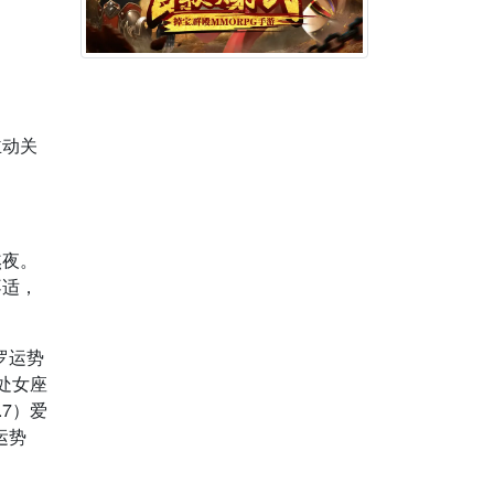
主动关
熬夜。
不适，
塔罗运势
主处女座
.7）爱
运势