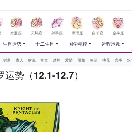
座
水瓶座
天蝎座
射手座
摩羯座
白羊座
金牛座
生肖运势
十二生肖
国学精粹
运程运数
财富
贵人
财源
富贵
财神
爱情
属相
生活
桃花
喜事
双
势（12.1-12.7）