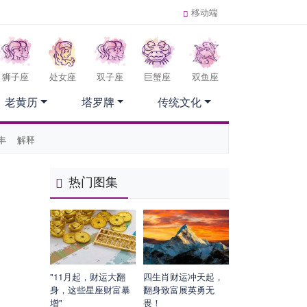
移动端
狮子座
处女座
双子座
巨蟹座
双鱼座
老黄历
塔罗牌
传统文化
丰
解释
热门图集
"11月起，财运大翻
四生肖财运冲天起，
身，这些星座财富暴
翻身致富展英勇无
增"
畏！