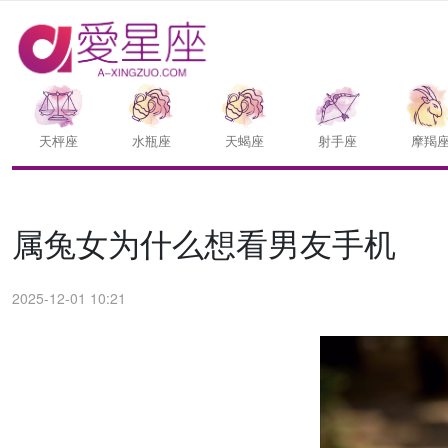
天枰座
水瓶座
天蝎座
射手座
摩羯
属兔女为什么想看男友手机
2025-12-01 10:21