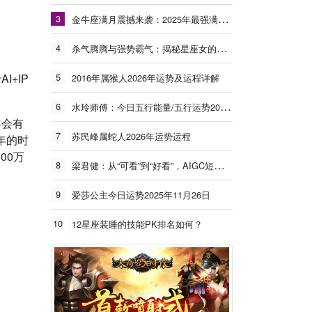
3
金牛座满月震撼来袭：2025年最强满月能量冲击旧有模式，新的丰盛正在生长！
4
杀气腾腾与强势霸气：揭秘星座女的独特魅力
+IP
5
2016年属猴人2026年运势及运程详解
6
水玲师傅：今日五行能量/五行运势2025年11月17日
年会有
7
苏民峰属蛇人2026年运势运程
年的时
00万
8
梁君健：从“可看”到“好看”，AIGC短剧要努力
9
爱莎公主今日运势2025年11月26日
10
12星座装睡的技能PK排名如何？