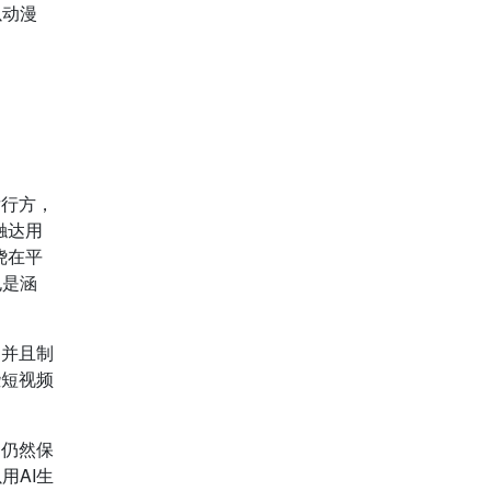
以动漫
发行方，
触达用
绕在平
也是涵
，并且制
些短视频
们仍然保
用AI生