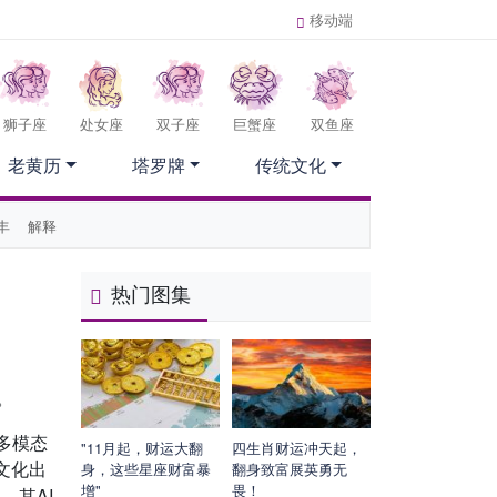
移动端
狮子座
处女座
双子座
巨蟹座
双鱼座
老黄历
塔罗牌
传统文化
丰
解释
热门图集
。
、多模态
"11月起，财运大翻
四生肖财运冲天起，
文化出
身，这些星座财富暴
翻身致富展英勇无
增"
畏！
，其AI