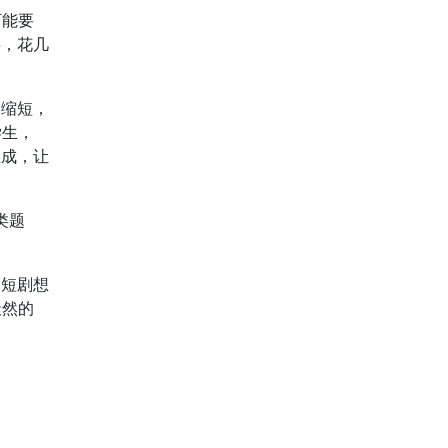
可能要
事，花几
的缩短，
学生，
生成，让
类题
人短剧想
天然的