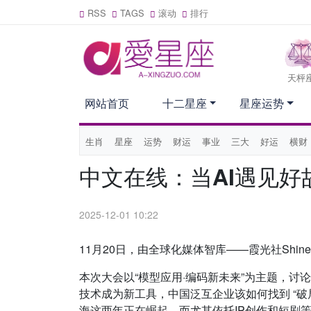
RSS
TAGS
滚动
排行
天枰
网站首页
十二星座
星座运势
生肖
星座
运势
财运
事业
三大
好运
横财
中文在线：当AI遇见好
2025-12-01 10:22
11月20日，由全球化媒体智库——霞光社Shine
本次大会以“模型应用·编码新未来”为主题，讨论
技术成为新工具，中国泛互企业该如何找到 “破
海这两年正在崛起，而尤其依托IP创作和短剧