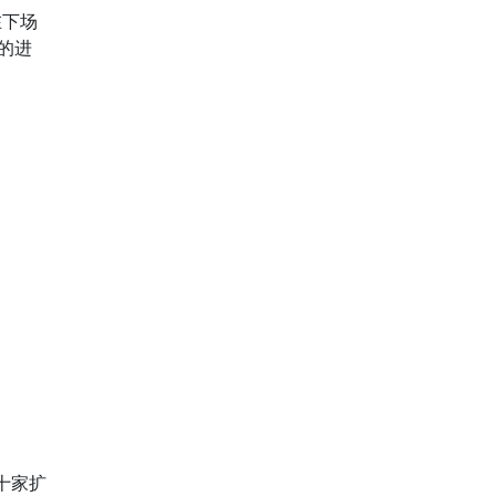
在下场
的进
十家扩