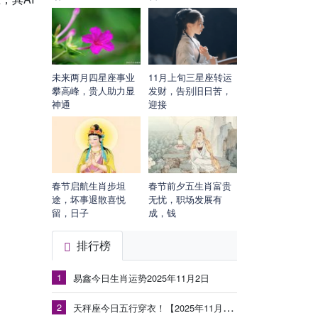
未来两月四星座事业
11月上旬三星座转运
攀高峰，贵人助力显
发财，告别旧日苦，
神通
迎接
春节启航生肖步坦
春节前夕五生肖富贵
途，坏事退散喜悦
无忧，职场发展有
留，日子
成，钱
排行榜
1
易鑫今日生肖运势2025年11月2日
2
天秤座今日五行穿衣！【2025年11月3日】