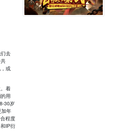
我们去
个共
礼，或
秋。着
剧的用
-30岁
更加年
结合程度
和IP衍