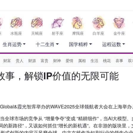
座
水瓶座
天蝎座
射手座
摩羯座
白羊座
金牛座
生肖运势
十二生肖
国学精粹
运程运数
财富
贵人
财源
富贵
财神
爱情
属相
生活
桃花
喜事
双
故事，解锁IP价值的无限可能
Global&霞光智库举办的WAVE2025全球领航者大会在上海举办
当全球市场的竞争从 “增量争夺”变成 “精耕细作”，当AI大模型
局的新路径”，又该如何抓住“增长的新机遇”。在非游的版块里，
等形式创新的内容正风靡全球。中文在线作为短剧行业的领先企业