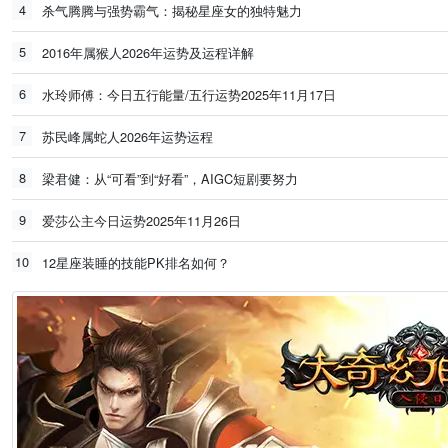
4
杀气腾腾与强势霸气：揭秘星座女的独特魅力
5
2016年属猴人2026年运势及运程详解
6
水玲师傅：今日五行能量/五行运势2025年11月17日
7
苏民峰属蛇人2026年运势运程
8
梁君健：从“可看”到“好看”，AIGC短剧要努力
9
爱莎公主今日运势2025年11月26日
10
12星座装睡的技能PK排名如何？