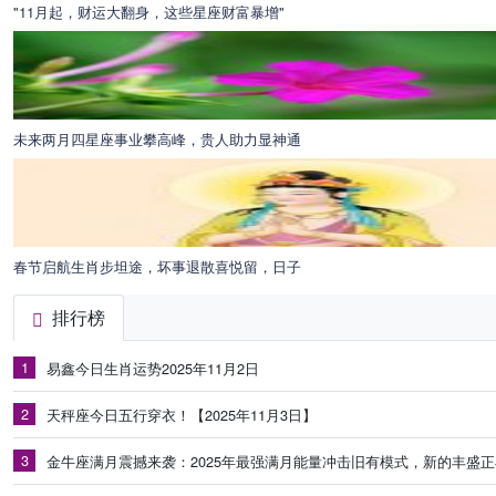
"11月起，财运大翻身，这些星座财富暴增"
未来两月四星座事业攀高峰，贵人助力显神通
春节启航生肖步坦途，坏事退散喜悦留，日子
排行榜
1
易鑫今日生肖运势2025年11月2日
2
天秤座今日五行穿衣！【2025年11月3日】
3
金牛座满月震撼来袭：2025年最强满月能量冲击旧有模式，新的丰盛