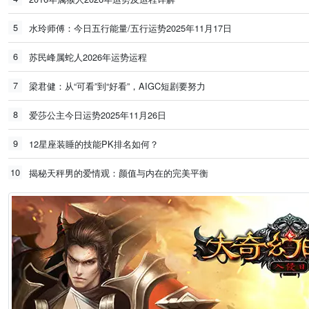
5
水玲师傅：今日五行能量/五行运势2025年11月17日
6
苏民峰属蛇人2026年运势运程
7
梁君健：从“可看”到“好看”，AIGC短剧要努力
8
爱莎公主今日运势2025年11月26日
9
12星座装睡的技能PK排名如何？
10
揭秘天秤男的爱情观：颜值与内在的完美平衡