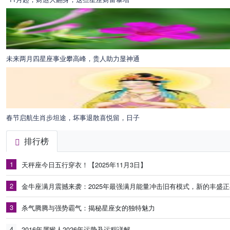
未来两月四星座事业攀高峰，贵人助力显神通
春节启航生肖步坦途，坏事退散喜悦留，日子
排行榜
1
天秤座今日五行穿衣！【2025年11月3日】
2
金牛座满月震撼来袭：2025年最强满月能量冲击旧有模式，新的丰盛
3
杀气腾腾与强势霸气：揭秘星座女的独特魅力
4
2016年属猴人2026年运势及运程详解