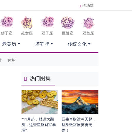
移动端
狮子座
处女座
双子座
巨蟹座
双鱼座
老黄历
塔罗牌
传统文化
丰
解释
热门图集
"11月起，财运大翻
四生肖财运冲天起，
身，这些星座财富暴
翻身致富展英勇无
增"
畏！