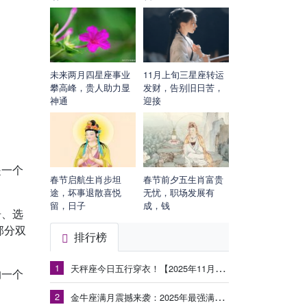
未来两月四星座事业
11月上旬三星座转运
攀高峰，贵人助力显
发财，告别旧日苦，
神通
迎接
是一个
春节启航生肖步坦
春节前夕五生肖富贵
途，坏事退散喜悦
无忧，职场发展有
留，日子
成，钱
居、选
部分双
排行榜
1
天秤座今日五行穿衣！【2025年11月3日】
的一个
2
金牛座满月震撼来袭：2025年最强满月能量冲击旧有模式，新的丰盛正在生长！