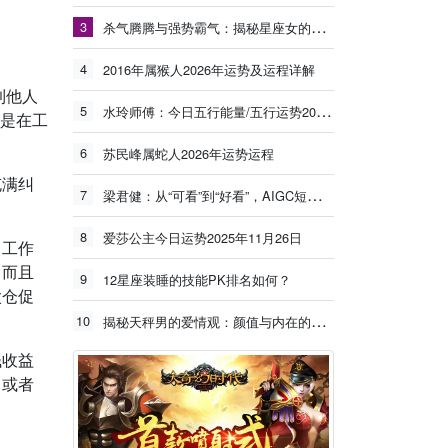
3
杀气腾腾与强势霸气：揭秘星座女的独特魅力
4
2016年属猴人2026年运势及运程详解
到他人
5
水玲师傅：今日五行能量/五行运势2025年11月17日
者是在工
6
苏民峰属蛇人2026年运势运程
充满纠
7
梁君健：从“可看”到“好看”，AIGC短剧要努力
8
爱莎公主今日运势2025年11月26日
、工作
。而且
9
12星座装睡的技能PK排名如何？
太仓促
10
揭秘天秤男的爱情观：颜值与内在的完美平衡
钱收益
，或者