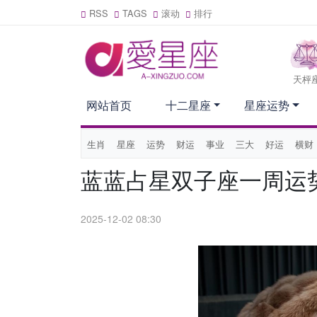
RSS
TAGS
滚动
排行
天枰
网站首页
十二星座
星座运势
生肖
星座
运势
财运
事业
三大
好运
横财
蓝蓝占星双子座一周运势（1
2025-12-02 08:30