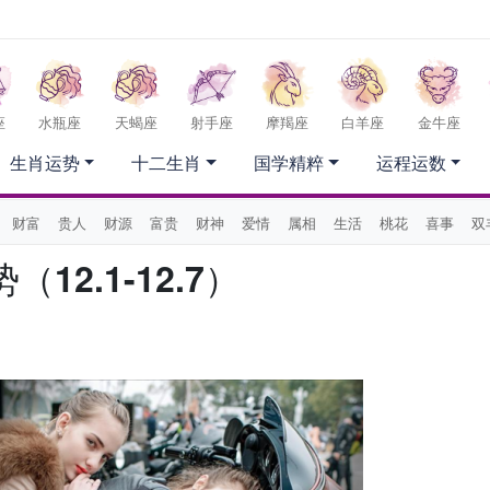
座
水瓶座
天蝎座
射手座
摩羯座
白羊座
金牛座
生肖运势
十二生肖
国学精粹
运程运数
财富
贵人
财源
富贵
财神
爱情
属相
生活
桃花
喜事
双
2.1-12.7）