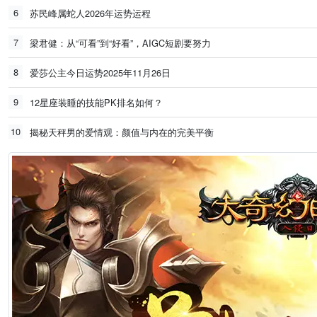
6
苏民峰属蛇人2026年运势运程
7
梁君健：从“可看”到“好看”，AIGC短剧要努力
8
爱莎公主今日运势2025年11月26日
9
12星座装睡的技能PK排名如何？
10
揭秘天秤男的爱情观：颜值与内在的完美平衡