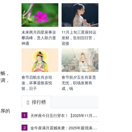
未来两月四星座事业
11月上旬三星座转运
攀高峰，贵人助力显
发财，告别旧日苦，
神通
迎接
顺畅，
春节启航生肖步坦
春节前夕五生肖富贵
微调，
途，坏事退散喜悦
无忧，职场发展有
留，日子
成，钱
排行榜
丰厚的
1
天秤座今日五行穿衣！【2025年11月3日】
2
金牛座满月震撼来袭：2025年最强满月能量冲击旧有模式，新的丰盛正在生长！