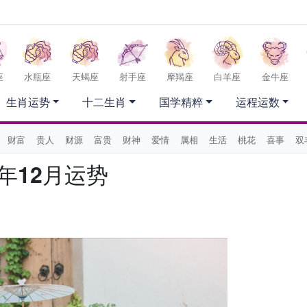
座
水瓶座
天蝎座
射手座
摩羯座
白羊座
金牛座
生肖运势
十二生肖
国学精粹
运程运数
财富
贵人
财源
富贵
财神
爱情
属相
生活
桃花
喜事
双
年12月运势