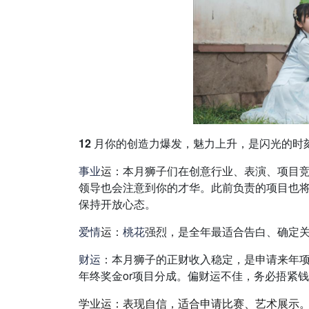
12 月你的创造力爆发，魅力上升，是闪光的
事业
运
：
本月狮子们在创意行业、表演、项目
领导也会注意到你的才华。此前负责的项目也
保持开放心态。
爱情
运
：
桃花
强烈，是全年最适合告白、确定
财运
：
本月狮子的正财收入稳定，是申请来年
年终奖金or项目分成。偏财运不佳，务必捂紧
学业运：表现自信，适合申请比赛、艺术展示