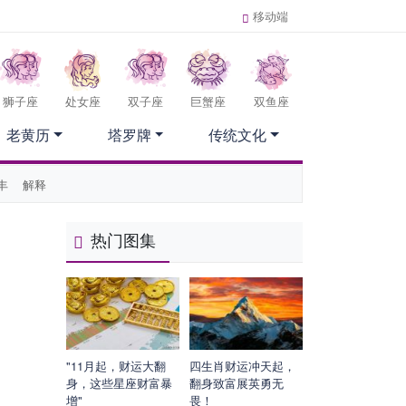
移动端
狮子座
处女座
双子座
巨蟹座
双鱼座
老黄历
塔罗牌
传统文化
丰
解释
热门图集
"11月起，财运大翻
四生肖财运冲天起，
身，这些星座财富暴
翻身致富展英勇无
增"
畏！