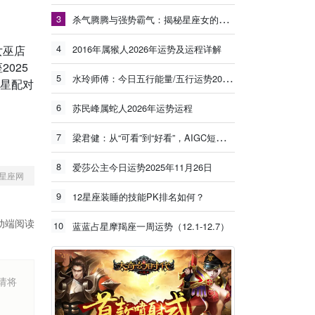
3
杀气腾腾与强势霸气：揭秘星座女的独特魅力
4
女巫店
2016年属猴人2026年运势及运程详解
025
5
水玲师傅：今日五行能量/五行运势2025年11月17日
金星配对
6
苏民峰属蛇人2026年运势运程
7
梁君健：从“可看”到“好看”，AIGC短剧要努力
8
爱莎公主今日运势2025年11月26日
星座网
9
12星座装睡的技能PK排名如何？
动端阅读
10
蓝蓝占星摩羯座一周运势（12.1-12.7）
烦请将