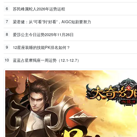
6
苏民峰属蛇人2026年运势运程
7
梁君健：从“可看”到“好看”，AIGC短剧要努力
8
爱莎公主今日运势2025年11月26日
9
12星座装睡的技能PK排名如何？
10
蓝蓝占星摩羯座一周运势（12.1-12.7）