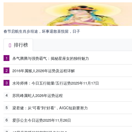
春节启航生肖步坦途，坏事退散喜悦留，日子
排行榜
1
杀气腾腾与强势霸气：揭秘星座女的独特魅力
2
2016年属猴人2026年运势及运程详解
3
水玲师傅：今日五行能量/五行运势2025年11月17日
4
苏民峰属蛇人2026年运势运程
5
梁君健：从“可看”到“好看”，AIGC短剧要努力
6
爱莎公主今日运势2025年11月26日