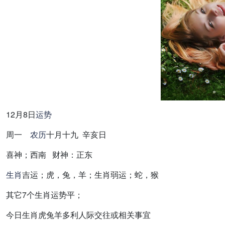
12月8日
运势
周一
农历
十月十九 辛亥日
喜神；西南 财神：正东
生肖
吉运；虎，兔，羊；生肖弱运；蛇，猴
其它7个生肖运势平；
今日生肖虎兔羊多利人际交往或相关事宜