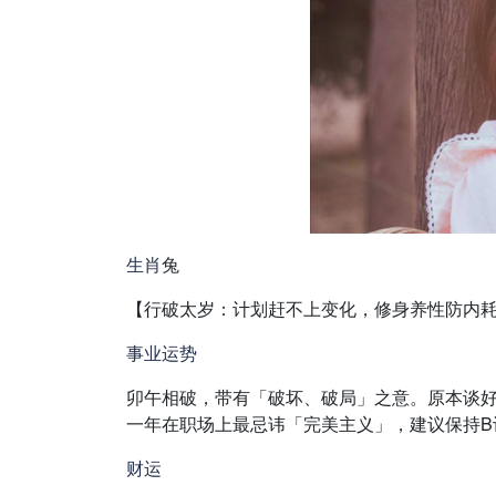
生肖
兔
【行破太岁：计划赶不上变化，修身养性防内
事业
运势
卯午相破，带有「破坏、破局」之意。原本谈
一年在职场上最忌讳「完美主义」，建议保持B
财运