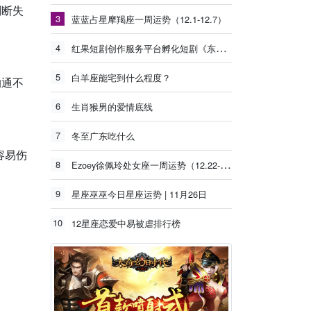
判断失
3
蓝蓝占星摩羯座一周运势（12.1-12.7）
4
红果短剧创作服务平台孵化短剧《东北年代之我的大腰子》观看量破15亿
5
白羊座能宅到什么程度？
沟通不
6
生肖猴男的爱情底线
7
冬至广东吃什么
容易伤
8
Ezoey徐佩玲处女座一周运势（12.22-12.28）
9
星座巫巫今日星座运势 | 11月26日
10
12星座恋爱中易被虐排行榜