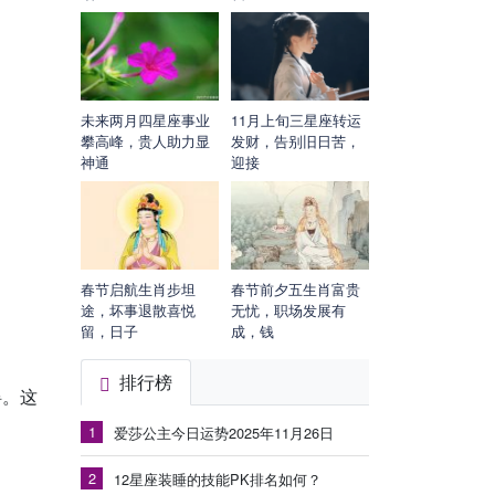
未来两月四星座事业
11月上旬三星座转运
攀高峰，贵人助力显
发财，告别旧日苦，
神通
迎接
春节启航生肖步坦
春节前夕五生肖富贵
途，坏事退散喜悦
无忧，职场发展有
留，日子
成，钱
排行榜
碍。这
1
爱莎公主今日运势2025年11月26日
2
12星座装睡的技能PK排名如何？