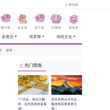
移动端
狮子座
处女座
双子座
巨蟹座
双鱼座
老黄历
塔罗牌
传统文化
丰
解释
热门图集
"11月起，财运大翻
四生肖财运冲天起，
身，这些星座财富暴
翻身致富展英勇无
增"
畏！