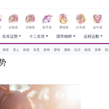
座
水瓶座
天蝎座
射手座
摩羯座
白羊座
金牛座
生肖运势
十二生肖
国学精粹
运程运数
财富
贵人
财源
富贵
财神
爱情
属相
生活
桃花
喜事
双
势