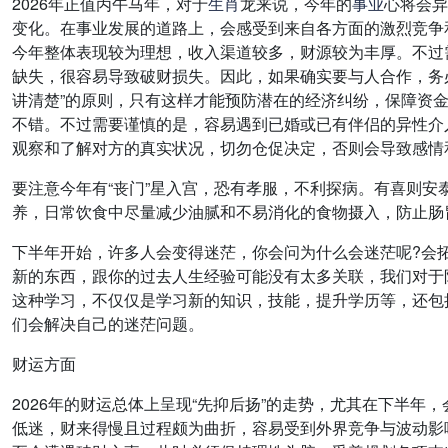
2026年正值丙午马年，对于
生肖
龙来说，今年的
事业
心将会异
变化。在事业发展的道路上，会感受到来自各方面的激烈竞争
今年整体表现较为理想，收入渠道较多，财源较为丰厚。不过
缺失，很容易导致破财损失。因此，如果确实要与人合作，务
讲清楚”的原则，只有这样才能预防潜在的经济纠纷，保障资
不错。不过需要谨慎的是，容易遇到已婚或已有伴侣的异性介
观察和了解对方的真实状况，切勿仓促决定，否则会导致感情
要注意今年有“丧门”星入宫，恐有孝服，不利探病。有喜则安
养，日常饮食中尽量减少油腻和不易消化的食物摄入，防止肠
下半年开始，许多人会变得迷茫，你会问为什么会迷茫呢?会
新的东西，跟你的过去人生经验可能没有太多关联，我们对于
这种学习，不仅仅是学习新的知识，技能，提升学历等，还包
们会解决自己的迷茫问题。
财运方面
2026年的财运总体上呈现“先抑后扬”的走势，尤其在下半
低迷，财来得慢且过程颇为曲折，容易受到外界竞争与波动影