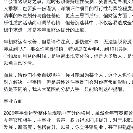
至会遭遇破财之事。此时必须保持理性头脑，妥善规划各项支
人推荐，也要多一份谨慎，详细评估项目的可行性与风险程度
清晰的权责划分与信任基础，更应三思而后行。偏财运方面，
乐性质的活动尚可调节心情，但若沉迷其中，不仅容易造成金
稳中求进，才是本年度财运提升的正道。
年初财运有改善，但是请你注意，赚钱这件事，无法摆脱资源
涉及到“人”，那么你就要谨慎，特别是在今年4月到10月期
心触及到利益的时候，是容易出现变化的，但是大多数人，是
以免自己吃亏。
而且，请你们不要自我牺牲，你可能因为某个人，这个人也许
对方解决一些事情，但是最终这件事反而会对你有负面影响，
势
是不同的，我从大范围的分析入手，只能给到这些提醒。
事业方面
2026年事业运势整体呈现稳中有升的格局，虽然全年节奏
今年官印相生，主事业、名声、权力得以同步提升，对于求职
发展，新高度，包括晋升。以及，你会涉猎副业，甚至跟熟悉