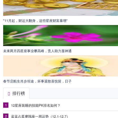
"11月起，财运大翻身，这些星座财富暴增"
未来两月四星座事业攀高峰，贵人助力显神通
春节启航生肖步坦途，坏事退散喜悦留，日子
排行榜
1
12星座装睡的技能PK排名如何？
2
蓝蓝占星摩羯座一周运势（12.1-12.7）