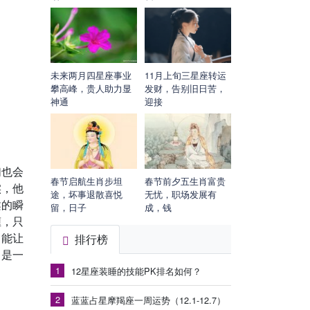
未来两月四星座事业
11月上旬三星座转运
攀高峰，贵人助力显
发财，告别旧日苦，
神通
迎接
们也会
春节启航生肖步坦
春节前夕五生肖富贵
实，他
途，坏事退散喜悦
无忧，职场发展有
柔的瞬
留，日子
成，钱
缠，只
、能让
排行榜
，是一
1
12星座装睡的技能PK排名如何？
2
蓝蓝占星摩羯座一周运势（12.1-12.7）