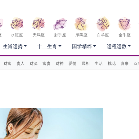
座
水瓶座
天蝎座
射手座
摩羯座
白羊座
金牛座
生肖运势
十二生肖
国学精粹
运程运数
财富
贵人
财源
富贵
财神
爱情
属相
生活
桃花
喜事
双