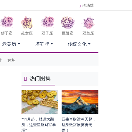
移动端
狮子座
处女座
双子座
巨蟹座
双鱼座
老黄历
塔罗牌
传统文化
丰
解释
热门图集
"11月起，财运大翻
四生肖财运冲天起，
身，这些星座财富暴
翻身致富展英勇无
增"
畏！