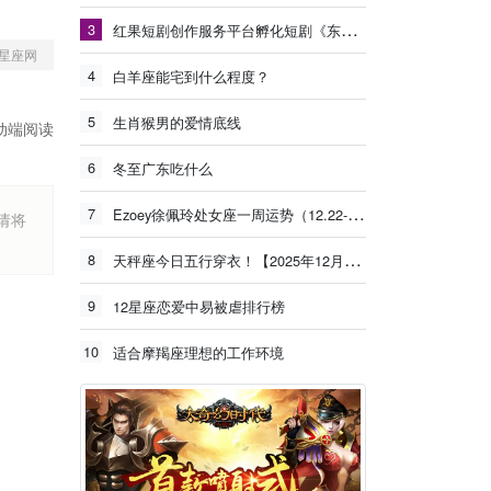
3
红果短剧创作服务平台孵化短剧《东北年代之我的大腰子》观看量破15亿
星座网
4
白羊座能宅到什么程度？
5
生肖猴男的爱情底线
动端阅读
6
冬至广东吃什么
7
Ezoey徐佩玲处女座一周运势（12.22-12.28）
烦请将
8
天秤座今日五行穿衣！【2025年12月26日】
9
12星座恋爱中易被虐排行榜
10
适合摩羯座理想的工作环境