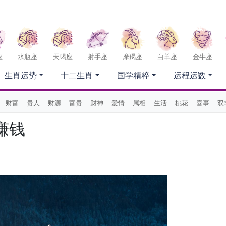
座
水瓶座
天蝎座
射手座
摩羯座
白羊座
金牛座
生肖运势
十二生肖
国学精粹
运程运数
财富
贵人
财源
富贵
财神
爱情
属相
生活
桃花
喜事
双
赚钱