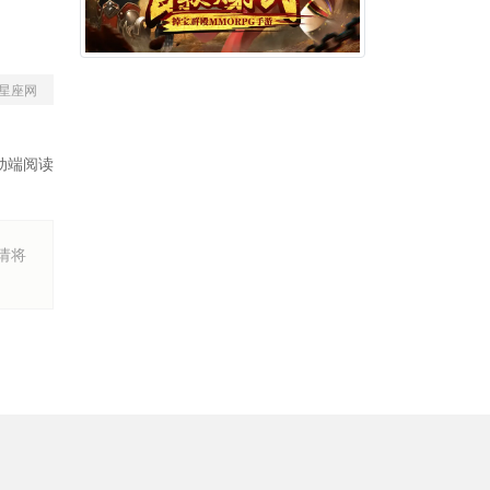
星座网
动端阅读
烦请将