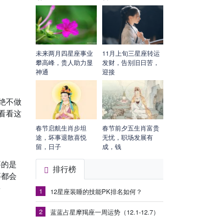
未来两月四星座事业
11月上旬三星座转运
攀高峰，贵人助力显
发财，告别旧日苦，
神通
迎接
绝不做
看看这
春节启航生肖步坦
春节前夕五生肖富贵
途，坏事退散喜悦
无忧，职场发展有
留，日子
成，钱
要的是
排行榜
等都会
要
1
12星座装睡的技能PK排名如何？
2
蓝蓝占星摩羯座一周运势（12.1-12.7）