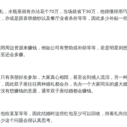
礼，水瓶座就有办法花个70万，当场就省下30万，他很懂得用
意，亦或是跟喜饼婚纱以及餐厅业者杀价等等，因此多少补贴一
利用周边资源来赚钱，例如公司有赞助或补助等等，若是明星则
甚至还会多赚。
，只有亲朋好友参加，大家真心相陪，甚至会到感人流泪，另一
下，因此双子座往往两种婚礼都会办，先办一个大家同乐的盛大
他有没有想赚钱的意愿，通常双子座结婚都会赚钱。
红包给某某等等，因此结婚时这些红包至少可以回收，持着礼尚
多少这个问题会很认真思考。