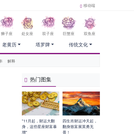
移动端
狮子座
处女座
双子座
巨蟹座
双鱼座
老黄历
塔罗牌
传统文化
丰
解释
热门图集
"11月起，财运大翻
四生肖财运冲天起，
身，这些星座财富暴
翻身致富展英勇无
增"
畏！