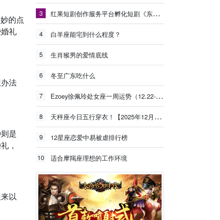
3
红果短剧创作服务平台孵化短剧《东北年代之我的大腰子》观看量破15亿
巧妙的点
些婚礼
4
白羊座能宅到什么程度？
5
生肖猴男的爱情底线
6
冬至广东吃什么
想办法
7
Ezoey徐佩玲处女座一周运势（12.22-12.28）
8
天秤座今日五行穿衣！【2025年12月26日】
种则是
9
12星座恋爱中易被虐排行榜
婚礼，
10
适合摩羯座理想的工作环境
往来以