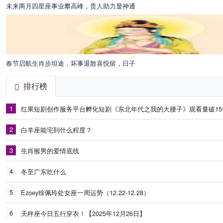
未来两月四星座事业攀高峰，贵人助力显神通
春节启航生肖步坦途，坏事退散喜悦留，日子
排行榜
1
红果短剧创作服务平台孵化短剧《东北年代之我的大腰子》观看量破15
2
白羊座能宅到什么程度？
3
生肖猴男的爱情底线
4
冬至广东吃什么
5
Ezoey徐佩玲处女座一周运势（12.22-12.28）
6
天秤座今日五行穿衣！【2025年12月26日】