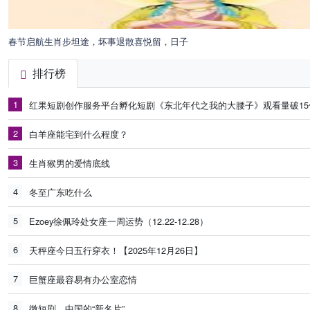
春节启航生肖步坦途，坏事退散喜悦留，日子
排行榜
1
红果短剧创作服务平台孵化短剧《东北年代之我的大腰子》观看量破15
2
白羊座能宅到什么程度？
3
生肖猴男的爱情底线
4
冬至广东吃什么
5
Ezoey徐佩玲处女座一周运势（12.22-12.28）
6
天秤座今日五行穿衣！【2025年12月26日】
7
巨蟹座最容易有办公室恋情
8
微短剧，中国的“新名片”