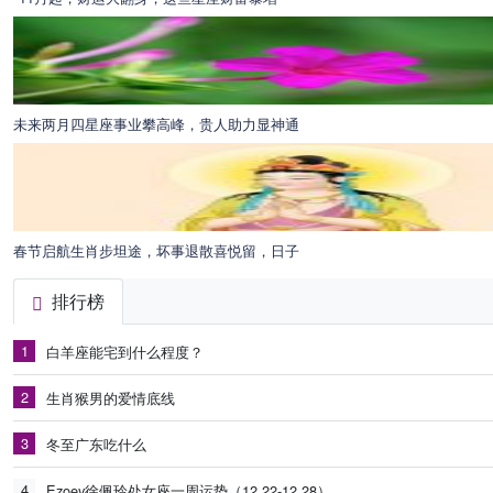
未来两月四星座事业攀高峰，贵人助力显神通
春节启航生肖步坦途，坏事退散喜悦留，日子
排行榜
1
白羊座能宅到什么程度？
2
生肖猴男的爱情底线
3
冬至广东吃什么
4
Ezoey徐佩玲处女座一周运势（12.22-12.28）