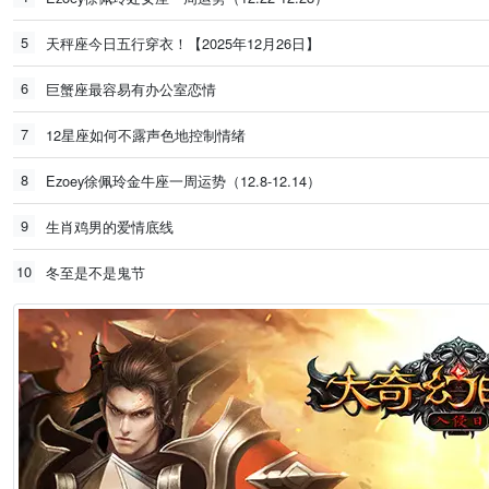
5
天秤座今日五行穿衣！【2025年12月26日】
6
巨蟹座最容易有办公室恋情
7
12星座如何不露声色地控制情绪
8
Ezoey徐佩玲金牛座一周运势（12.8-12.14）
9
生肖鸡男的爱情底线
10
冬至是不是鬼节