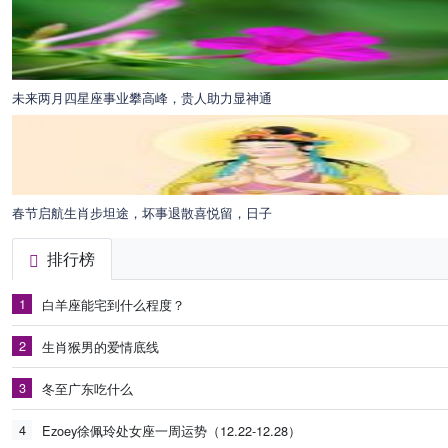
未来两月四星座事业攀高峰，贵人助力显神通
春节启航生肖步坦途，坏事退散喜悦留，日子
排行榜
1
白羊座能宅到什么程度？
2
生肖猴男的爱情底线
3
冬至广东吃什么
4
Ezoey徐佩玲处女座一周运势（12.22-12.28）