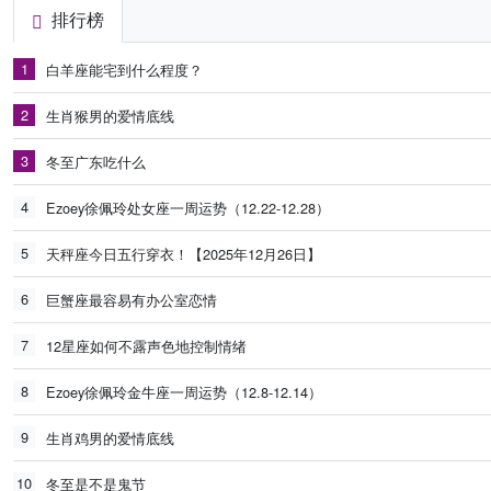
排行榜
1
白羊座能宅到什么程度？
2
生肖猴男的爱情底线
3
冬至广东吃什么
4
Ezoey徐佩玲处女座一周运势（12.22-12.28）
5
天秤座今日五行穿衣！【2025年12月26日】
6
巨蟹座最容易有办公室恋情
7
12星座如何不露声色地控制情绪
8
Ezoey徐佩玲金牛座一周运势（12.8-12.14）
9
生肖鸡男的爱情底线
10
冬至是不是鬼节