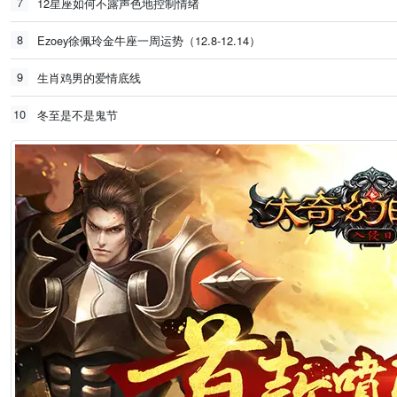
7
12星座如何不露声色地控制情绪
8
Ezoey徐佩玲金牛座一周运势（12.8-12.14）
9
生肖鸡男的爱情底线
10
冬至是不是鬼节