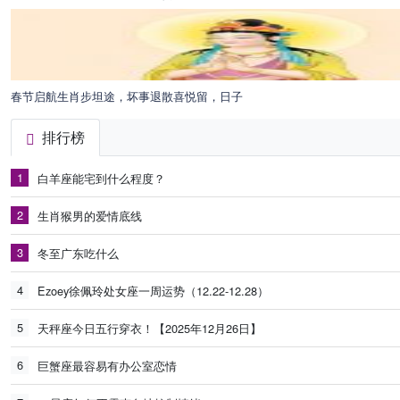
春节启航生肖步坦途，坏事退散喜悦留，日子
排行榜
1
白羊座能宅到什么程度？
2
生肖猴男的爱情底线
3
冬至广东吃什么
4
Ezoey徐佩玲处女座一周运势（12.22-12.28）
5
天秤座今日五行穿衣！【2025年12月26日】
6
巨蟹座最容易有办公室恋情