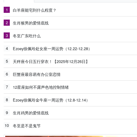
1
白羊座能宅到什么程度？
2
生肖猴男的爱情底线
3
冬至广东吃什么
4
Ezoey徐佩玲处女座一周运势（12.22-12.28）
5
天秤座今日五行穿衣！【2025年12月26日】
6
巨蟹座最容易有办公室恋情
7
12星座如何不露声色地控制情绪
8
Ezoey徐佩玲金牛座一周运势（12.8-12.14）
9
生肖鸡男的爱情底线
10
冬至是不是鬼节