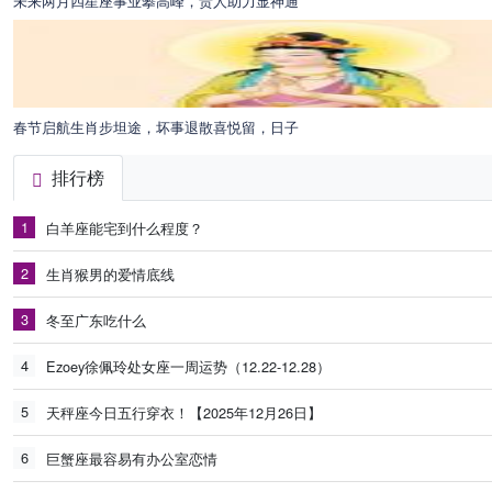
未来两月四星座事业攀高峰，贵人助力显神通
春节启航生肖步坦途，坏事退散喜悦留，日子
排行榜
1
白羊座能宅到什么程度？
2
生肖猴男的爱情底线
3
冬至广东吃什么
4
Ezoey徐佩玲处女座一周运势（12.22-12.28）
5
天秤座今日五行穿衣！【2025年12月26日】
6
巨蟹座最容易有办公室恋情