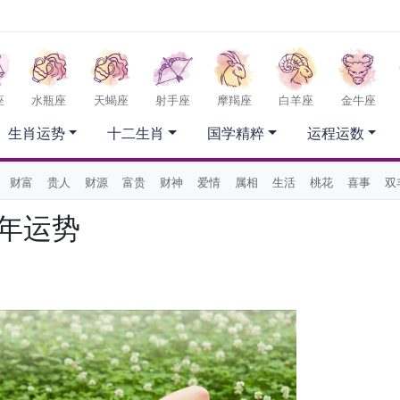
座
水瓶座
天蝎座
射手座
摩羯座
白羊座
金牛座
生肖运势
十二生肖
国学精粹
运程运数
财富
贵人
财源
富贵
财神
爱情
属相
生活
桃花
喜事
双
6年运势