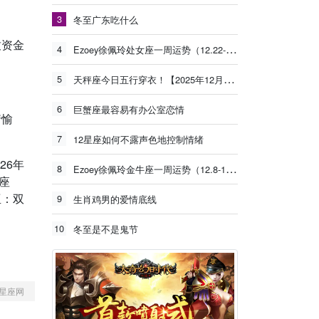
3
冬至广东吃什么
致资金
4
Ezoey徐佩玲处女座一周运势（12.22-12.28）
。
5
天秤座今日五行穿衣！【2025年12月26日】
6
巨蟹座最容易有办公室恋情
情愉
7
12星座如何不露声色地控制情绪
26年
8
Ezoey徐佩玲金牛座一周运势（12.8-12.14）
座
巫：双
9
生肖鸡男的爱情底线
10
冬至是不是鬼节
星座网