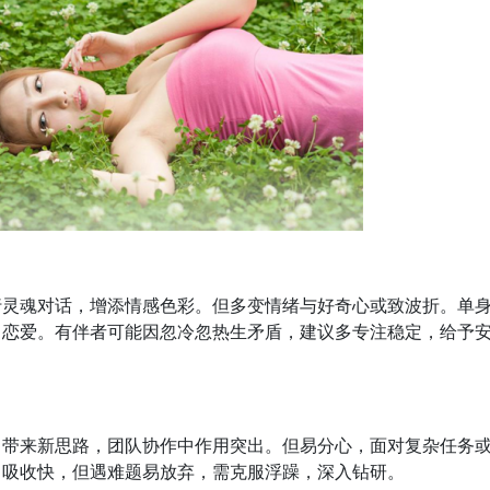
行灵魂对话，增添情感色彩。但多变情绪与好奇心或致波折。单
目恋爱。有伴者可能因忽冷忽热生矛盾，建议多专注稳定，给予
目带来新思路，团队协作中作用突出。但易分心，面对复杂任务
，吸收快，但遇难题易放弃，需克服浮躁，深入钻研。