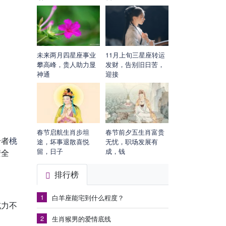
未来两月四星座事业
11月上旬三星座转运
攀高峰，贵人助力显
发财，告别旧日苦，
神通
迎接
春节启航生肖步坦
春节前夕五生肖富贵
身者
桃
途，坏事退散喜悦
无忧，职场发展有
留，日子
成，钱
安全
排行榜
1
白羊座能宅到什么程度？
或力不
2
生肖猴男的爱情底线