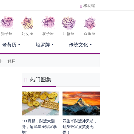
移动端
狮子座
处女座
双子座
巨蟹座
双鱼座
老黄历
塔罗牌
传统文化
丰
解释
热门图集
"11月起，财运大翻
四生肖财运冲天起，
身，这些星座财富暴
翻身致富展英勇无
增"
畏！