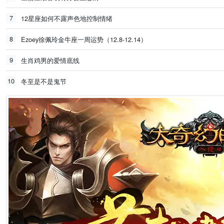
7
12星座如何不露声色地控制情绪
8
Ezoey徐佩玲金牛座一周运势（12.8-12.14）
9
生肖鸡男的爱情底线
10
冬至是不是鬼节