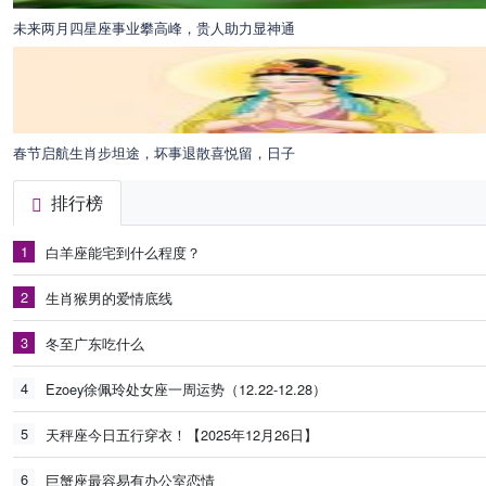
未来两月四星座事业攀高峰，贵人助力显神通
春节启航生肖步坦途，坏事退散喜悦留，日子
排行榜
1
白羊座能宅到什么程度？
2
生肖猴男的爱情底线
3
冬至广东吃什么
4
Ezoey徐佩玲处女座一周运势（12.22-12.28）
5
天秤座今日五行穿衣！【2025年12月26日】
6
巨蟹座最容易有办公室恋情