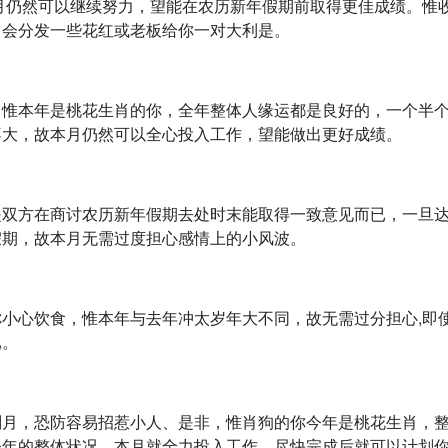
月仍然可以继续努力，望能在农历新年假期前取得更佳成绩。惟
司会分发一些花红或老板给你一对大利是。
，惟本年是桃花生肖的你，全年整体人缘运都是良好的，一个半
不大，故本月仍然可以全心投入工作，望能做出更好成绩。
是双方在商讨农历新年假期去处时末能取得一致意见而已，一旦
假期，故本月无需过度担心感情上的小风波。
小心饮食，惟本年与去年冲太岁年大不同，故无需过分担心,即
已。
刑月，恐防容易招惹小人、是非，惟肖狗的你今年是桃花生肖，
今年的整体状况，本月就全力投入工作，尽快完成后就可以计划