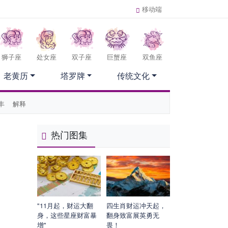
移动端
狮子座
处女座
双子座
巨蟹座
双鱼座
老黄历
塔罗牌
传统文化
丰
解释
热门图集
"11月起，财运大翻
四生肖财运冲天起，
身，这些星座财富暴
翻身致富展英勇无
增"
畏！