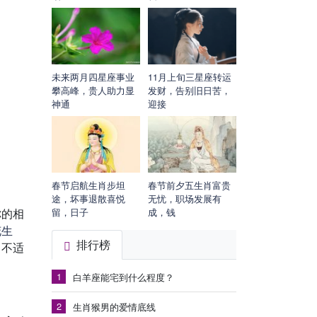
未来两月四星座事业
11月上旬三星座转运
攀高峰，贵人助力显
发财，告别旧日苦，
神通
迎接
春节启航生肖步坦
春节前夕五生肖富贵
途，坏事退散喜悦
无忧，职场发展有
你的相
留，日子
成，钱
花
生
排行榜
胃不适
1
白羊座能宅到什么程度？
2
生肖猴男的爱情底线