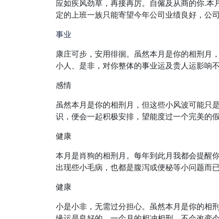
应如疾风劲草，再接再厉。自僱及从商的你.本
定的上班一族只能寄望今年公司业绩良好，公
事业
康庄可步，安用徘徊。虽然本月是你的相刑月
小人、是非，对你整体的事业运及贵人运影响
感情
虽然本月是你的相刑月，但这些小风波可能只
识，便会一起积极安排，望能度过一个完美的
健康
本月是肖狗的相刑月。每年到此月我都会提醒你
出现些小毛病，也都是腹泻或便秘等小问题而
健康
小是小非，无需过分担心。虽然本月是你的相
缘运是良好的，一个月的相冲相刑，不会改变