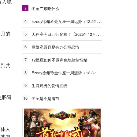
收入稳
3
冬至广东吃什么
4
Ezoey徐佩玲处女座一周运势（12.22-12.28）
个月的
5
天秤座今日五行穿衣！【2025年12月26日】
6
巨蟹座最容易有办公室恋情
7
12星座如何不露声色地控制情绪
达到共
8
Ezoey徐佩玲金牛座一周运势（12.8-12.14）
9
生肖鸡男的爱情底线
使肠胃
10
冬至是不是鬼节
整体人
你的农