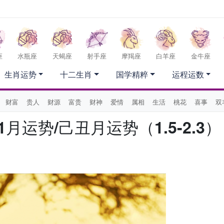
座
水瓶座
天蝎座
射手座
摩羯座
白羊座
金牛座
生肖运势
十二生肖
国学精粹
运程运数
财富
贵人
财源
富贵
财神
爱情
属相
生活
桃花
喜事
双
月运势/己丑月运势（1.5-2.3）