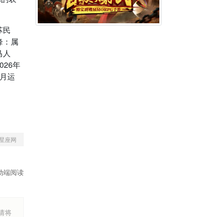
苏民
民峰：属
马人
026年
1月运
星座网
动端阅读
烦请将