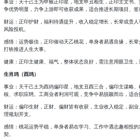
事业
：天干己土为申猴正印星，地支申丑相生，
正印主文书、
争优势明显，力争上游即可收获成果，适合推进长期项目、签
财运
：
正印护财，福利待遇提升
，收入稳定增长，长辈或贵人
风险投机。
感情
：
运势极佳，正印催动天乙桃花
，单身者易遇良缘，长辈
打铁推进人生大事。
健康
：
正印主健康、福气
，整体状态良好，需注意用眼卫生，
生肖鸡（酉鸡）
事业
：天干己土为酉鸡偏印星，地支丑酉三合，
偏印主谋略、
核、求职应聘。工商业者利润可观，竞争中易脱颖而出，适合
财运
：
偏印生财，正财、偏财皆有收获
，主业收入稳定，副业
理规划开支。
感情
：桃花运势平稳，单身者易在学习、工作中遇志趣相投的
契。