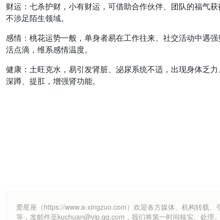
财运
：
七杀护财，小有财运
，可借助合作伙伴、团队的福气获
不涉足陌生领域。
感情
：桃花运势一般，单身者易在工作往来、社交活动中遇强
活点滴，维系感情温度。
健康
：
土旺克水，易引发肾脏、泌尿系统不适
，出现身体乏力
深蹲、提肛，增强肾功能。
爱星座（https://www.a-xingzuo.com）欢迎各方
等，发邮件至kuchuan@vip.qq.com，我们将第一时间核实、处理