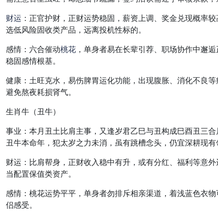
财运
：
正官护财，正财运势稳固
，薪资上调、奖金兑现概率较
选低风险固收类产品，远离投机性标的。
感情
：
六合催动
桃花
，单身者易在长辈引荐、职场协作中邂逅
稳固感情根基。
健康
：
土旺克水，易伤脾胃运化功能
，出现腹胀、消化不良等
避免熬夜耗损肾气。
生肖牛（丑牛）
事业
：本月丑土比肩主事，又逢岁君乙巳与丑构成巳酉丑三合
丑牛本命年，犯太岁之力未消，虽有跳槽念头，仍宜深耕现有
财运
：
比肩帮身，正财收入稳中有升
，或有分红、福利等意外
当配置保值类资产。
感情
：桃花运势平平，单身者勿排斥相亲渠道，着浅蓝色衣物
侣感受。