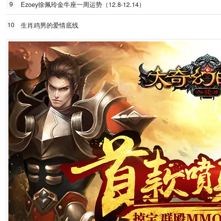
9
Ezoey徐佩玲金牛座一周运势（12.8-12.14）
10
生肖鸡男的爱情底线