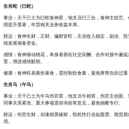
生肖蛇（巳蛇）
事业
：天干己土为巳蛇食神星，地支丑巳三合，
食神主技艺、
绩提升显著，年货相关业务收益丰厚。
财运
：
食神生财，正财、偏财皆旺
，主业收入稳定，副业、投
续发展储备资金。
感情
：
食神催动桃花
，单身者易在社交应酬、合作对接中邂逅
置，增进感情默契。
健康
：
食神旺易暴饮暴食
，需控制饮食量，避免脾胃负担过重
生肖马（午马）
事业
：天干己土为午马伤官星，地支丑午相害，
伤官主创新、
同事关系紧张。重大事项需咨询前辈意见，避免独断专行。
财运
：
伤官生财，却逢相害破财
，投机性行业如股票、期货易
境。