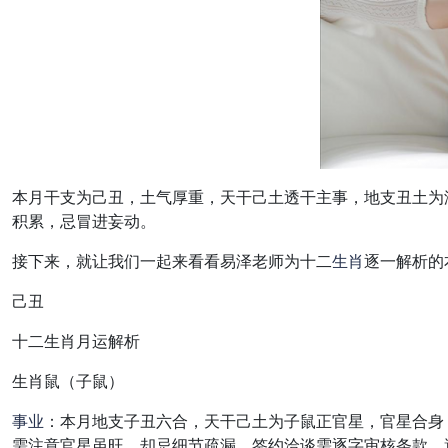
本月干支为己丑，土气厚重，天干己土透干主事，地支丑土为
积累，忌冒进妄动
。
接下来，就让我们一起来看看易泽老师为十二
生肖
逐一解析的
己丑
十二生肖月运解析
生肖鼠（子鼠）
事业
：本月地支子丑六合，天干己土为子鼠正官星，
官星合身
需注意官星虽旺，却忌细节疏漏，签约洽谈需逐字审核条款，