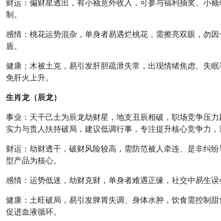
财运
：
偏财星透出，有小额意外收入
，可参与福利抽奖、小额
制。
感情
：
桃花运势混杂
，单身者易遇烂桃花，需擦亮双眼，勿因
盾。
健康
：
木被土克，易引发肝胆疏泄失常
，出现情绪焦虑、失眠
免肝火上升。
生肖龙（辰龙）
事业
：天干己土为辰龙劫财星，地支丑辰相破，
职场竞争压力
实力与贵人扶持破局，建议低调行事，专注提升核心竞争力，
财运
：
劫财透干，破财风险较高
，需防范被人牵连、是非纠纷
型产品为核心。
感情
：
运势低迷，劫财克财
，单身者难遇正缘，社交中易生误
健康
：
土旺破局，易引发脾胃失调、身体水肿
，饮食需控制甜
促进血液循环。