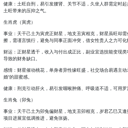
健康
：
土旺自刑，易引发腰肾、关节不适
，久坐人群需定时起
土旺带来的压抑之气。
生肖虎（寅虎）
事业
：天干己土为寅虎正财星，地支丑寅相克，
财星虽旺却需
擦，需谨言慎行，避免与同事正面冲突，借女性贵人之力可化
财运
：
正财星透干，收入与付出成正比
，副业宜选技能变现类
导致的财务缺口。
感情
：
财星催动桃花
，单身者异性缘旺盛，社交场合易遇主动
婚”的甜蜜感。
健康
：
刑克引动肝火
，易引发咽喉肿痛、呼吸道不适，可用罗
生肖兔（卯兔）
事业
：天干己土为卯兔偏财星，地支丑卯相克，岁君乙巳又逢
项目进展宜低调推进，避免张扬。