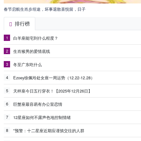
春节启航生肖步坦途，坏事退散喜悦留，日子
排行榜
1
白羊座能宅到什么程度？
2
生肖猴男的爱情底线
3
冬至广东吃什么
4
Ezoey徐佩玲处女座一周运势（12.22-12.28）
5
天秤座今日五行穿衣！【2025年12月26日】
6
巨蟹座最容易有办公室恋情
7
12星座如何不露声色地控制情绪
8
"预警：十二星座近期应谨慎交往的人群