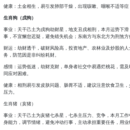
健康
：
土金相生，易引发肺部干燥
，出现咳嗽、咽喉不适等症
生肖狗（戌狗）
事业
：天干己土为戌狗劫财星，地支丑戌相刑，
本月运势下滑
事，不宜懈怠迟疑，避免错失机会；东南方与东北方为刑煞方
财运
：
劫财透干，破财风险高
，投资地产、农林业及炒股的人
务，防范因是非纠纷耗财。
感情
：
运势低迷，劫财克财
，单身者社交中易遇烂桃花，需及
同应对困难。
健康
：
相刑易引发皮肤问题、肠胃不适
，建议注意饮食卫生，
压力。
生肖猪（亥猪）
事业
：天干己土为亥猪七杀星，
七杀主压力、竞争
，本月工作
身能力，调节情绪，避免冲动行事，主动承担重要任务，用业