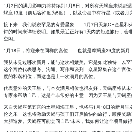
1月3日的满月影响力将持续到1月8日，对所有天蝎座来说都适
蝎座13度（前后容许度为5度），以及命盘中有行星（或者月亮
接下来，我们说说罕见的有爱星象——1月7日天象CP金星
钟的时间来详细说明。如果最近正好有1天内的短途旅行，会
空闲。
1月18日，将迎来在同样的宫位——也就是摩羯座29度的新
我从未见过哪次新月，能与这次相媲美。它是如此独特，以至于
这个宫位代表思考、沟通、写作和谈判，众星聚集在这个宫位
度的和谐相位，而这也是上一次满月的宫位。
代表意外的天王星，与本次满月相位也很友好，天蝎座将从未
专家来帮助自己，这是个非常好的主意，因为天王星与天蝎座
来自天蝎座第五宫的土星和海王星，也将与1月18日的新月呈
伦之乐，这也将激励天蝎与孩子们开启愉快的旅行，顺便奖励
大胆造梦。天蝎座可能会问自己“未来，我如何让这个项目做得