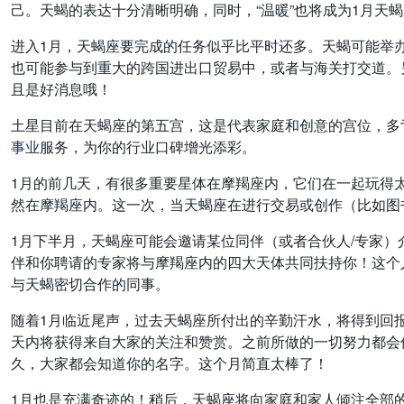
己。天蝎的表达十分清晰明确，同时，“温暖”也将成为1月天
进入1月，天蝎座要完成的任务似乎比平时还多。天蝎可能举
也可能参与到重大的跨国进出口贸易中，或者与海关打交道。
且是好消息哦！
土星目前在天蝎座的第五宫，这是代表家庭和创意的宫位，多
事业
服务，为你的行业口碑增光添彩。
1月的前几天，有很多重要星体在摩羯座内，它们在一起玩得太
然在摩羯座内。这一次，当天蝎座在进行交易或创作（比如图
1月下半月，天蝎座可能会邀请某位同伴（或者合伙人/专家
伴和你聘请的专家将与摩羯座内的四大天体共同扶持你！这个
与天蝎密切合作的同事。
随着1月临近尾声，过去天蝎座所付出的辛勤汗水，将得到回报
天内将获得来自大家的关注和赞赏。之前所做的一切努力都会
久，大家都会知道你的名字。这个月简直太棒了！
1月也是充满奇迹的！稍后，天蝎座将向家庭和家人倾注全部