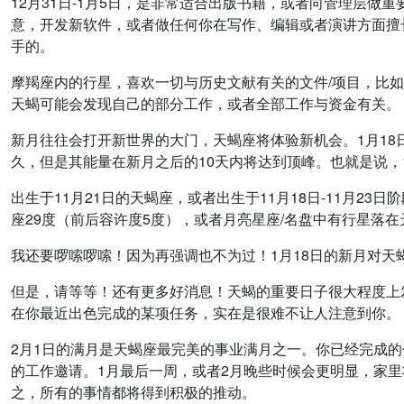
12月31日-1月5日，是非常适合出版书籍，或者向管理层
意，开发新软件，或者做任何你在写作、编辑或者演讲方面擅
手的。
摩羯座内的行星，喜欢一切与历史文献有关的文件/项目，比
天蝎可能会发现自己的部分工作，或者全部工作与资金有关。
新月往往会打开新世界的大门，天蝎座将体验新机会。1月1
久，但是其能量在新月之后的10天内将达到顶峰。也就是说，1
出生于11月21日的天蝎座，或者出生于11月18日-11月
座29度（前后容许度5度），或者月亮星座/名盘中有行星落在天
我还要啰嗦啰嗦！因为再强调也不为过！1月18日的新月对
但是，请等等！还有更多好消息！天蝎的重要日子很大程度上
在你最近出色完成的某项任务，实在是很难不让人注意到你。
2月1日的满月是天蝎座最完美的事业满月之一。你已经完成
的工作邀请。1月最后一周，或者2月晚些时候会更明显，家
之，所有的事情都将得到积极的推动。