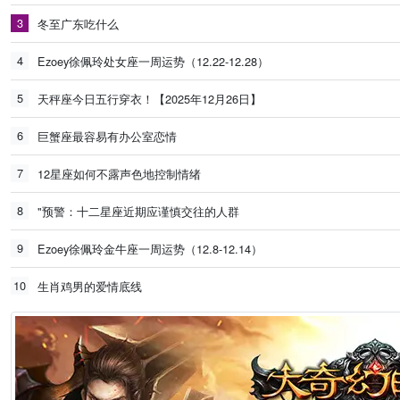
3
冬至广东吃什么
4
Ezoey徐佩玲处女座一周运势（12.22-12.28）
5
天秤座今日五行穿衣！【2025年12月26日】
6
巨蟹座最容易有办公室恋情
7
12星座如何不露声色地控制情绪
8
"预警：十二星座近期应谨慎交往的人群
9
Ezoey徐佩玲金牛座一周运势（12.8-12.14）
10
生肖鸡男的爱情底线