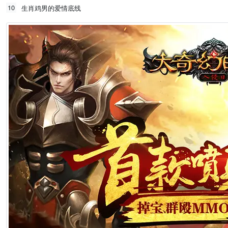
10
生肖鸡男的爱情底线