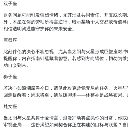
双子座
财务问题可能引发强烈情绪，尤其涉及共同责任、开支或长期
外，木星在你的劳动所得宫逆行，暗示某项个人交易或价值导
相信透明沟通能守护你的未来安全。
巨蟹座
此刻伴侣的决心不容忽视，尤其当太阳与火星形成巨蟹座对冲
提醒你：内在指南针蕴藏着智慧。若感到方向错位，切勿为维
功自会到来。
狮子座
若决心如浪潮席卷今日，请借此攻克曾觉无尽的任务。火星与
回溯提醒着：周末将至，请放缓脚步——休整亦是战略布局。
处女座
当太阳与火星共舞于
爱情
宫，浪漫冲动将点亮你的日常，你或
审视全局——这份渴望如何契合你正在构建的目标与联盟？自