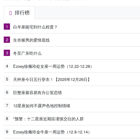
排行榜
1
白羊座能宅到什么程度？
2
生肖猴男的爱情底线
3
冬至广东吃什么
4
Ezoey徐佩玲处女座一周运势（12.22-12.28）
5
天秤座今日五行穿衣！【2025年12月26日】
6
巨蟹座最容易有办公室恋情
7
12星座如何不露声色地控制情绪
8
"预警：十二星座近期应谨慎交往的人群
9
Ezoey徐佩玲金牛座一周运势（12.8-12.14）