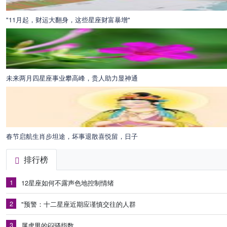
"11月起，财运大翻身，这些星座财富暴增"
未来两月四星座事业攀高峰，贵人助力显神通
春节启航生肖步坦途，坏事退散喜悦留，日子
排行榜
1
12星座如何不露声色地控制情绪
2
"预警：十二星座近期应谨慎交往的人群
3
属虎男的闷骚指数