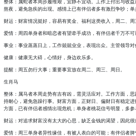
整体：属蛇者本周步履维艰，宜静不宜动。工作上付出与收益
熬夜，避免急疾的出现。感情上已有伴侣者多有激烈争吵；单
财运：财富情况挺好，容易有奖金、福利这类收入，周二、周
爱情：周四单身者和暗恋者有望牵手成功，有伴侣者千万不可
事业：事业蒸蒸日上，工作兢兢业业，表现出众。主管领导对
健康：健康无大碍，心情好，身边欢乐多。
提醒：周五勿行大事；重要事宜放在周二、周三、周日。
生肖马
整体：属马者本周走势有吉有凶，需灵活应对。工作方面，思
持耐心，避免急躁行事。财富方面，正财日、偏财日有稳定进
方面，已有伴侣者感情出现危机；单身者桃花信号明显，多参
财运：对追求财富没有太大的心思，缺乏金钱的渴望，因此很
爱情：周三单身者异性缘佳，有被人表白的可能；有伴侣者脾