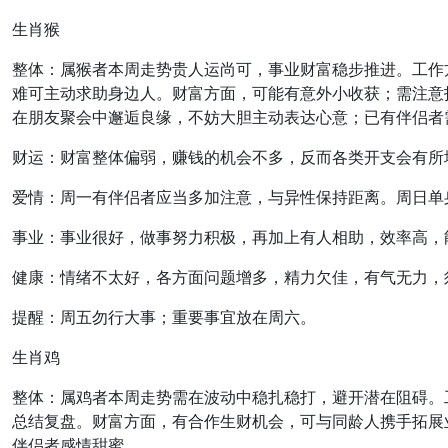
生肖猴
整体：属猴者本周走势贵人运尚可，事业财富稳步推进。工作
难可主动求助身边人。财富方面，可能有意外小收获；需注意
在朋友聚会中邂逅良缘，不妨大胆主动表达心意；已有伴侣者
财运：财富整体偏弱，赚钱的机会不多，反而各类开支会有所
爱情：周一有伴侣者应当多加注意，与异性保持距离。周日单
事业：事业很好，做事努力积极，再加上有人相助，效率高，
健康：情绪不太好，各方面问题增多，精力欠佳，有气无力，
提醒：周五勿行大事；重要事宜放在周六。
生肖鸡
整体：属鸡者本周走势需在波动中稳扎稳打，避开潜在阻碍。
总结复盘。财富方面，有合作生财机会，可与同龄人携手拓展
伴侣者感情甜蜜。