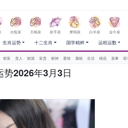
座
水瓶座
天蝎座
射手座
摩羯座
白羊座
金牛座
生肖运势
十二生肖
国学精粹
运程运数
财富
贵人
财源
富贵
财神
爱情
属相
生活
桃花
喜事
双
势2026年3月3日