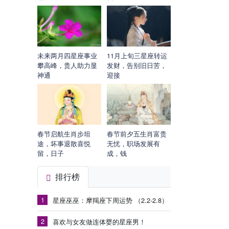
未来两月四星座事业
11月上旬三星座转运
攀高峰，贵人助力显
发财，告别旧日苦，
神通
迎接
春节启航生肖步坦
春节前夕五生肖富贵
途，坏事退散喜悦
无忧，职场发展有
留，日子
成，钱
排行榜
1
星座巫巫：摩羯座下周运势 （2.2-2.8）
2
喜欢与女友做连体婴的星座男！