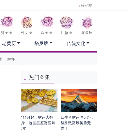
移动端
狮子座
处女座
双子座
巨蟹座
双鱼座
老黄历
塔罗牌
传统文化
丰
解释
热门图集
"11月起，财运大翻
四生肖财运冲天起，
身，这些星座财富暴
翻身致富展英勇无
增"
畏！