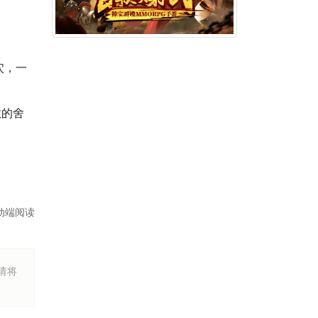
穴，一
敢的舍
动端阅读
烦请将