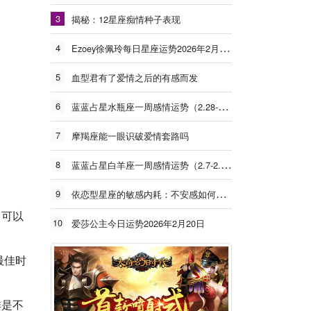
3
揭秘：12星座痴情种子表现
4
Ezoey徐佩玲每日星座运势2026年2月20日
5
血型君有了爱情之后的有感而发
6
蓝蓝占星水瓶座一周感情运势（2.28-3.6）
7
摩羯座能一眼识破爱情套路吗
8
蓝蓝占星白羊座一周感情运势（2.7-2.13）
9
依恋型星座的敏感内耗：不安感如何让你反复自我拉扯？
，可以
10
爱莎公主今日运势2026年2月20日
最佳时
排是不