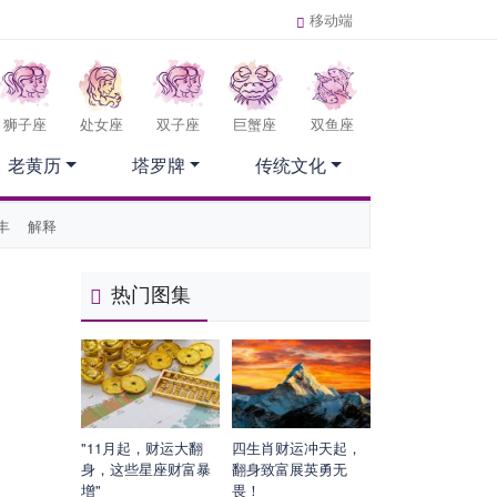
移动端
狮子座
处女座
双子座
巨蟹座
双鱼座
老黄历
塔罗牌
传统文化
丰
解释
热门图集
"11月起，财运大翻
四生肖财运冲天起，
身，这些星座财富暴
翻身致富展英勇无
增"
畏！