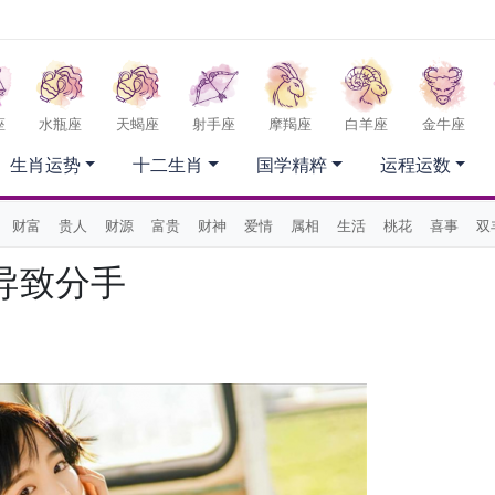
座
水瓶座
天蝎座
射手座
摩羯座
白羊座
金牛座
生肖运势
十二生肖
国学精粹
运程运数
财富
贵人
财源
富贵
财神
爱情
属相
生活
桃花
喜事
双
导致分手