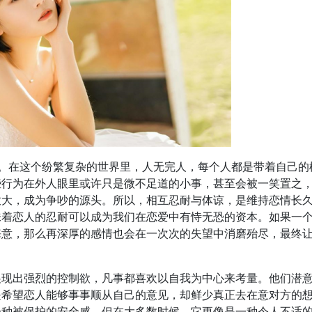
字。在这个纷繁复杂的世界里，人无完人，每个人都是带着自己的
些行为在外人眼里或许只是微不足道的小事，甚至会被一笑置之
放大，成为争吵的源头。所以，相互忍耐与体谅，是维持恋情长
味着恋人的忍耐可以成为我们在恋爱中有恃无恐的资本。如果一
悔意，那么再深厚的感情也会在一次次的失望中消磨殆尽，最终
展现出强烈的控制欲，凡事都喜欢以自我为中心来考量。他们潜
是希望恋人能够事事顺从自己的意见，却鲜少真正去在意对方的
一种被保护的安全感，但在大多数时候，它更像是一种令人不适