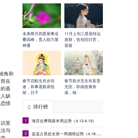
未来两月四星座事业
11月上旬三星座转运
攀高峰，贵人助力显
发财，告别旧日苦，
神通
迎接
棱角和
，而在
春节启航生肖步坦
春节前夕五生肖富贵
途，坏事退散喜悦
无忧，职场发展有
久的基
留，日子
成，钱
个人缺
让恋情
排行榜
1
海百合摩羯座本周运势（4.13-4.19）
意识里
想法与
2
蓝蓝占星处女座一周感情运势（4.18-4.24）
的束