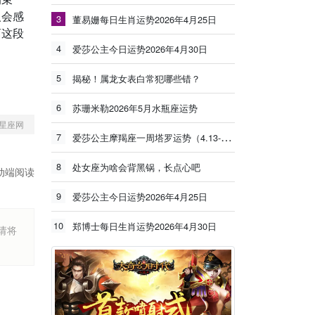
人会感
3
董易姗每日生肖运势2026年4月25日
离这段
4
爱莎公主今日运势2026年4月30日
5
揭秘！属龙女表白常犯哪些错？
6
苏珊米勒2026年5月水瓶座运势
星座网
7
爱莎公主摩羯座一周塔罗运势（4.13-4.19）
8
处女座为啥会背黑锅，长点心吧
动端阅读
9
爱莎公主今日运势2026年4月25日
10
郑博士每日生肖运势2026年4月30日
烦请将