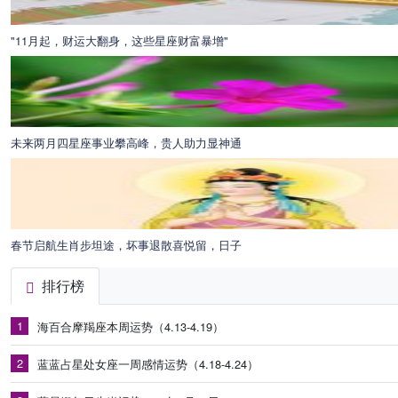
"11月起，财运大翻身，这些星座财富暴增"
未来两月四星座事业攀高峰，贵人助力显神通
春节启航生肖步坦途，坏事退散喜悦留，日子
排行榜
1
海百合摩羯座本周运势（4.13-4.19）
2
蓝蓝占星处女座一周感情运势（4.18-4.24）