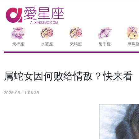
天枰座
水瓶座
天蝎座
射手座
摩羯
属蛇女因何败给情敌？快来看
2026-05-11 08:35