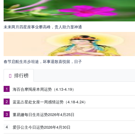
未来两月四星座事业攀高峰，贵人助力显神通
春节启航生肖步坦途，坏事退散喜悦留，日子
排行榜
1
海百合摩羯座本周运势（4.13-4.19）
2
蓝蓝占星处女座一周感情运势（4.18-4.24）
3
董易姗每日生肖运势2026年4月25日
4
爱莎公主今日运势2026年4月30日