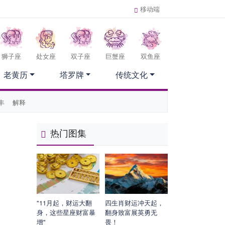
移动端
狮子座
处女座
双子座
巨蟹座
双鱼座
老黄历
塔罗牌
传统文化
丰
解释
热门图集
"11月起，财运大翻
四生肖财运冲天起，
身，这些星座财富暴
翻身致富展英勇无
增"
畏！