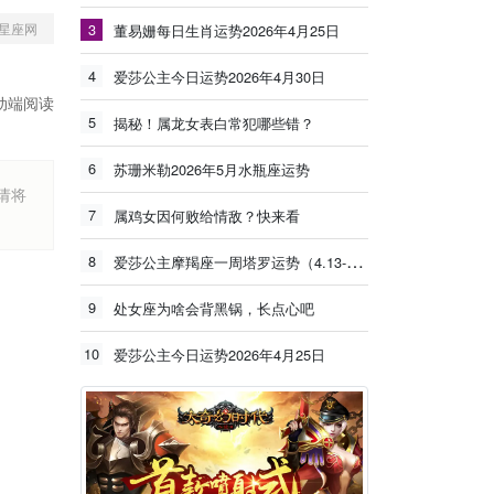
星座网
3
董易姗每日生肖运势2026年4月25日
4
爱莎公主今日运势2026年4月30日
动端阅读
5
揭秘！属龙女表白常犯哪些错？
6
苏珊米勒2026年5月水瓶座运势
烦请将
7
属鸡女因何败给情敌？快来看
8
爱莎公主摩羯座一周塔罗运势（4.13-4.19）
9
处女座为啥会背黑锅，长点心吧
10
爱莎公主今日运势2026年4月25日