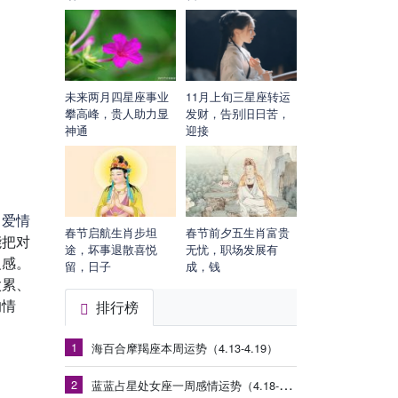
未来两月四星座事业
11月上旬三星座转运
攀高峰，贵人助力显
发财，告别旧日苦，
神通
迎接
，
爱情
春节启航生肖步坦
春节前夕五生肖富贵
能把对
途，坏事退散喜悦
无忧，职场发展有
反感。
留，日子
成，钱
太累、
的情
排行榜
1
海百合摩羯座本周运势（4.13-4.19）
2
蓝蓝占星处女座一周感情运势（4.18-4.24）