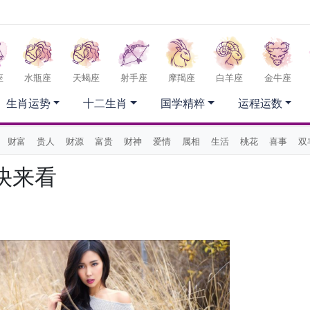
座
水瓶座
天蝎座
射手座
摩羯座
白羊座
金牛座
生肖运势
十二生肖
国学精粹
运程运数
财富
贵人
财源
富贵
财神
爱情
属相
生活
桃花
喜事
双
快来看