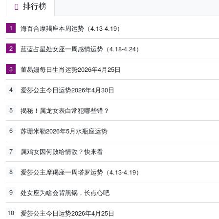
排行榜
1
海百合摩羯座本周运势（4.13-4.19）
2
蓝蓝占星处女座一周感情运势（4.18-4.24）
3
董易姗每日生肖运势2026年4月25日
4
爱莎公主今日运势2026年4月30日
5
揭秘！属龙女表白常犯哪些错？
6
苏珊米勒2026年5月水瓶座运势
7
属鸡女因何败给情敌？快来看
8
爱莎公主摩羯座一周塔罗运势（4.13-4.19）
9
处女座为啥会背黑锅，长点心吧
10
爱莎公主今日运势2026年4月25日