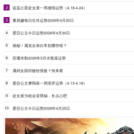
2
蓝蓝占星处女座一周感情运势（4.18-4.24）
3
董易姗每日生肖运势2026年4月25日
4
爱莎公主今日运势2026年4月30日
5
揭秘！属龙女表白常犯哪些错？
6
苏珊米勒2026年5月水瓶座运势
7
属鸡女因何败给情敌？快来看
8
爱莎公主摩羯座一周塔罗运势（4.13-4.19）
9
处女座为啥会背黑锅，长点心吧
10
爱莎公主今日运势2026年4月25日