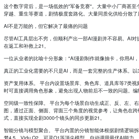
这个数字背后，是一场低效的"军备竞赛"。大量中小厂商甚
穿越、重生等赛道，剧情极度套路化。大量同质化供给分散了
AI不是万能的，但它解决了最痛的问题
尽管AI工具层出不穷，但顺利产出一部AI漫剧并不容易。A
在返工和补救上21。
一位从业者的比喻十分形象："AI漫剧制作就像抽卡，你用AI，
真正的工业化需要的不只是AI，而是一套完整的生产体系。以
资产复用体系。 平台内设置场景库、角色库、道具库等7类视
时可直接调用角色形象，避免出现人物前后不一致的问题。编
空间级一致性保障。 平台为每个场景自动生成正、反、左、
图，通过正面、侧面、背面三个角度的视觉参考，让角色在跨
式，直接实现全剧3000个镜头的同步更新21。
智能分镜与模型聚合。 平台内置的分镜智能体根据剧情逻辑拆
梦4.5、Vidu Q2、可灵O1等顶尖模型，自动调用最优AI能力。