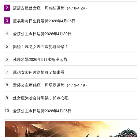
2
蓝蓝占星处女座一周感情运势（4.18-4.24）
3
董易姗每日生肖运势2026年4月25日
4
爱莎公主今日运势2026年4月30日
5
揭秘！属龙女表白常犯哪些错？
6
苏珊米勒2026年5月水瓶座运势
7
属鸡女因何败给情敌？快来看
8
爱莎公主摩羯座一周塔罗运势（4.13-4.19）
9
处女座为啥会背黑锅，长点心吧
10
爱莎公主今日运势2026年4月25日