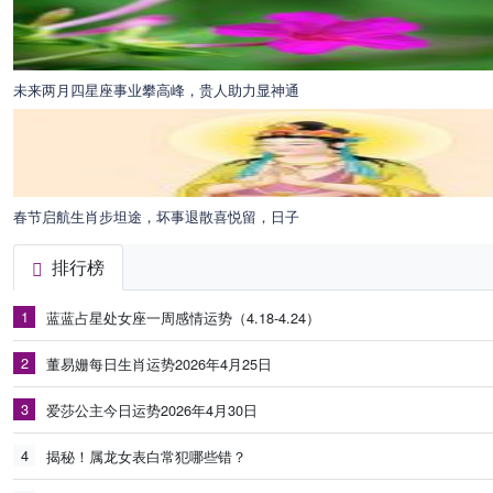
未来两月四星座事业攀高峰，贵人助力显神通
春节启航生肖步坦途，坏事退散喜悦留，日子
排行榜
1
蓝蓝占星处女座一周感情运势（4.18-4.24）
2
董易姗每日生肖运势2026年4月25日
3
爱莎公主今日运势2026年4月30日
4
揭秘！属龙女表白常犯哪些错？