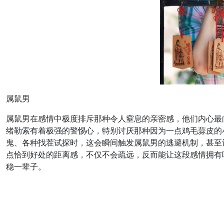
属鼠男
属鼠男在感情中极度排斥那种令人窒息的亲密感，他们内心最
绪勒索有着极强的警惕心，特别讨厌那种因为一点鸡毛蒜皮的
鬼、各种找茬试探时，这会瞬间触发属鼠男的逃避机制，甚至
点恰到好处的距离感，不仅不会疏远，反而能让这段感情拥有
稳一辈子。