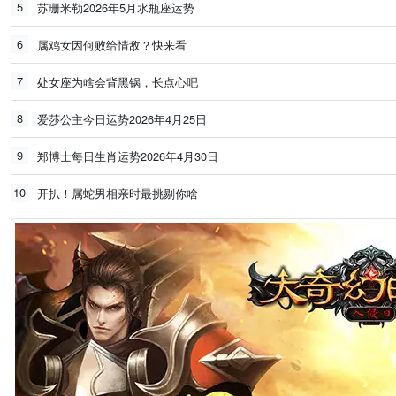
5
苏珊米勒2026年5月水瓶座运势
6
属鸡女因何败给情敌？快来看
7
处女座为啥会背黑锅，长点心吧
8
爱莎公主今日运势2026年4月25日
9
郑博士每日生肖运势2026年4月30日
10
开扒！属蛇男相亲时最挑剔你啥