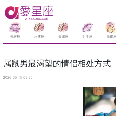
天枰座
水瓶座
天蝎座
射手座
摩羯
属鼠男最渴望的情侣相处方式
2026-05-15 08:35