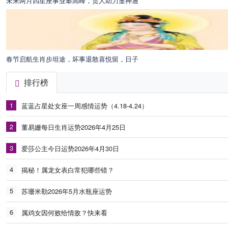
未来两月四星座事业攀高峰，贵人助力显神通
春节启航生肖步坦途，坏事退散喜悦留，日子
排行榜
1
蓝蓝占星处女座一周感情运势（4.18-4.24）
2
董易姗每日生肖运势2026年4月25日
3
爱莎公主今日运势2026年4月30日
4
揭秘！属龙女表白常犯哪些错？
5
苏珊米勒2026年5月水瓶座运势
6
属鸡女因何败给情敌？快来看