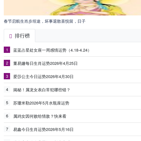
春节启航生肖步坦途，坏事退散喜悦留，日子
排行榜
1
蓝蓝占星处女座一周感情运势（4.18-4.24）
2
董易姗每日生肖运势2026年4月25日
3
爱莎公主今日运势2026年4月30日
4
揭秘！属龙女表白常犯哪些错？
5
苏珊米勒2026年5月水瓶座运势
6
属鸡女因何败给情敌？快来看
7
易鑫今日生肖运势2026年5月16日