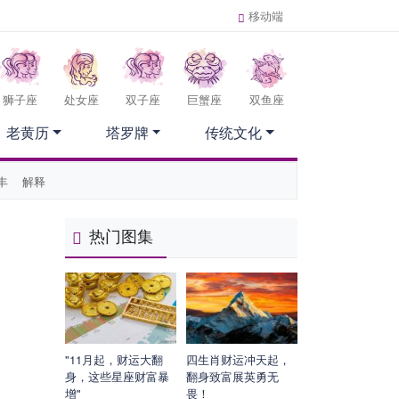
移动端
狮子座
处女座
双子座
巨蟹座
双鱼座
老黄历
塔罗牌
传统文化
丰
解释
热门图集
"11月起，财运大翻
四生肖财运冲天起，
身，这些星座财富暴
翻身致富展英勇无
增"
畏！