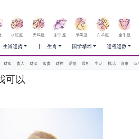
座
水瓶座
天蝎座
射手座
摩羯座
白羊座
金牛座
生肖运势
十二生肖
国学精粹
运程运数
财富
贵人
财源
富贵
财神
爱情
属相
生活
桃花
喜事
双
我可以