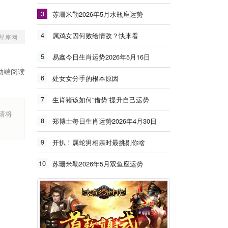
3
苏珊米勒2026年5月水瓶座运势
4
属鸡女因何败给情敌？快来看
星座网
5
易鑫今日生肖运势2026年5月16日
动端阅读
6
处女女分手的根本原因
7
生肖猪该如何“借势”提升自己运势
烦请将
8
郑博士每日生肖运势2026年4月30日
9
开扒！属蛇男相亲时最挑剔你啥
10
苏珊米勒2026年5月双鱼座运势