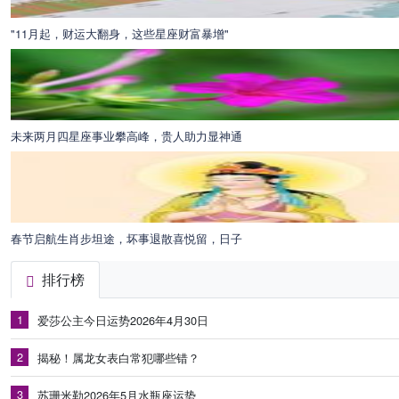
"11月起，财运大翻身，这些星座财富暴增"
未来两月四星座事业攀高峰，贵人助力显神通
春节启航生肖步坦途，坏事退散喜悦留，日子
排行榜
1
爱莎公主今日运势2026年4月30日
2
揭秘！属龙女表白常犯哪些错？
3
苏珊米勒2026年5月水瓶座运势