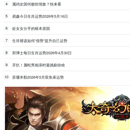
4
属鸡女因何败给情敌？快来看
5
易鑫今日生肖运势2026年5月16日
6
处女女分手的根本原因
7
生肖猪该如何“借势”提升自己运势
8
郑博士每日生肖运势2026年4月30日
9
开扒！属蛇男相亲时最挑剔你啥
10
苏珊米勒2026年5月双鱼座运势