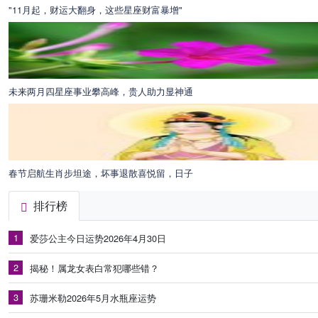
"11月起，财运大翻身，这些星座财富暴增"
未来两月四星座事业攀高峰，贵人助力显神通
春节启航生肖步坦途，坏事退散喜悦留，日子
排行榜
1
爱莎公主今日运势2026年4月30日
2
揭秘！属龙女表白常犯哪些错？
3
苏珊米勒2026年5月水瓶座运势