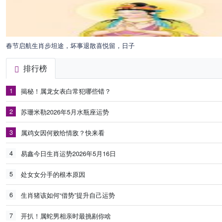
春节启航生肖步坦途，坏事退散喜悦留，日子
排行榜
1
揭秘！属龙女表白常犯哪些错？
2
苏珊米勒2026年5月水瓶座运势
3
属鸡女因何败给情敌？快来看
4
易鑫今日生肖运势2026年5月16日
5
处女女分手的根本原因
6
生肖猪该如何“借势”提升自己运势
7
开扒！属蛇男相亲时最挑剔你啥