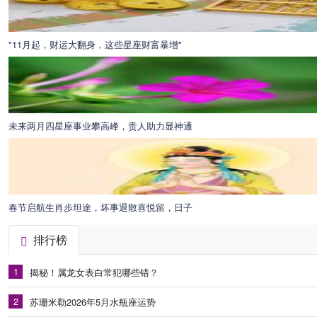
"11月起，财运大翻身，这些星座财富暴增"
未来两月四星座事业攀高峰，贵人助力显神通
春节启航生肖步坦途，坏事退散喜悦留，日子
排行榜
1
揭秘！属龙女表白常犯哪些错？
2
苏珊米勒2026年5月水瓶座运势