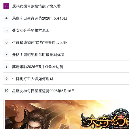
3
属鸡女因何败给情敌？快来看
4
易鑫今日生肖运势2026年5月16日
5
处女女分手的根本原因
6
生肖猪该如何“借势”提升自己运势
7
开扒！属蛇男相亲时最挑剔你啥
8
苏珊米勒2026年5月双鱼座运势
9
生肖狗打工人该如何理财
10
星座女神每日星座运势2026年5月16日