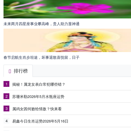
未来两月四星座事业攀高峰，贵人助力显神通
春节启航生肖步坦途，坏事退散喜悦留，日子
排行榜
1
揭秘！属龙女表白常犯哪些错？
2
苏珊米勒2026年5月水瓶座运势
3
属鸡女因何败给情敌？快来看
4
易鑫今日生肖运势2026年5月16日