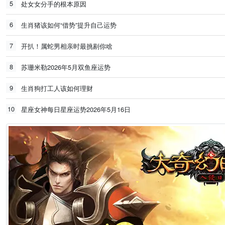
5
处女女分手的根本原因
6
生肖猪该如何“借势”提升自己运势
7
开扒！属蛇男相亲时最挑剔你啥
8
苏珊米勒2026年5月双鱼座运势
9
生肖狗打工人该如何理财
10
星座女神每日星座运势2026年5月16日