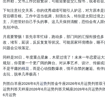
出外勤，文书工作比较繁杂，可能需要提交汇报书，或者在会
下旬注意社交关系，你的优秀成绩可能引人妒忌，对方原本是
背后嚼舌根。工作中适当低调，别强出头，特别是太阳过境之
主，只想管好自己手头的事。这几天保持清醒，恐怕会有人跟
先别冲动。
月底要警惕！首先非常忙碌，跑动多，部门间的汇报衔接也多
改，堵车，延误，反反复复等状况。可能居家环境嘈杂，睡不
问题会尘埃落定。
同样是30日，年度重点星象，木星过境了！未来一年恋爱运
规划，你需要一个更广阔的舞台。对从事艺术、设计、传媒或
不是平庸的
桃花
，而是心动指数爆表，情不自禁的邂逅。有伴
去玩，脱单几率极高！
判答白羊座2026年6月
运势
判答金牛座2026年6月运势判答双子
运势判答天秤座2026年6月运势判答天蝎座2026年6月运势判答
6月运势