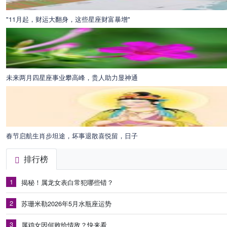
"11月起，财运大翻身，这些星座财富暴增"
未来两月四星座事业攀高峰，贵人助力显神通
春节启航生肖步坦途，坏事退散喜悦留，日子
排行榜
1
揭秘！属龙女表白常犯哪些错？
2
苏珊米勒2026年5月水瓶座运势
3
属鸡女因何败给情敌？快来看