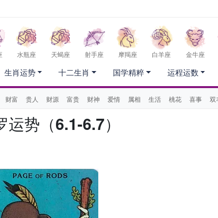
座
水瓶座
天蝎座
射手座
摩羯座
白羊座
金牛座
生肖运势
十二生肖
国学精粹
运程运数
财富
贵人
财源
富贵
财神
爱情
属相
生活
桃花
喜事
双
势（6.1-6.7）