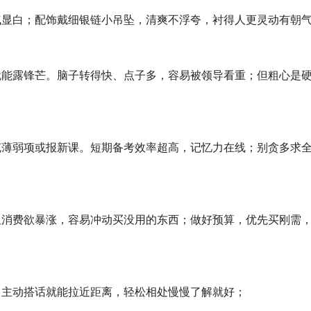
气显白；配饰戴细银链小吊坠，清爽不浮夸，衬得人更灵动有朝
就能露锋芒。脑子转得快、点子多，容易被领导看重；但粗心是
克薄弱项或报新课。短期备考效率超高，记忆力在线；别贪多求
但消费欲暴涨，容易冲动买没用的东西；做好预算，优先买刚需
，主动搭话就能拉近距离，轻松相处慢慢了解就好；