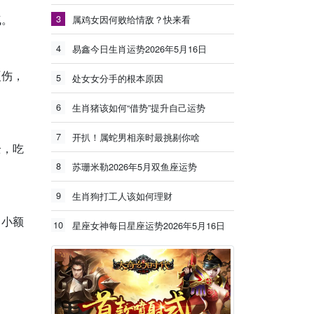
气。
3
属鸡女因何败给情敌？快来看
4
易鑫今日生肖运势2026年5月16日
硬伤，
5
处女女分手的根本原因
6
生肖猪该如何“借势”提升自己运势
7
开扒！属蛇男相亲时最挑剔你啥
全，吃
8
苏珊米勒2026年5月双鱼座运势
9
生肖狗打工人该如何理财
，小额
10
星座女神每日星座运势2026年5月16日