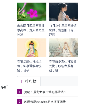
未来两月四星座事业
11月上旬三星座转运
攀高峰，贵人助力显
发财，告别旧日苦，
神通
迎接
春节启航生肖步坦
春节前夕五生肖富贵
途，坏事退散喜悦
无忧，职场发展有
留，日子
成，钱
排行榜
，多听
1
揭秘！属龙女表白常犯哪些错？
2
苏珊米勒2026年5月水瓶座运势