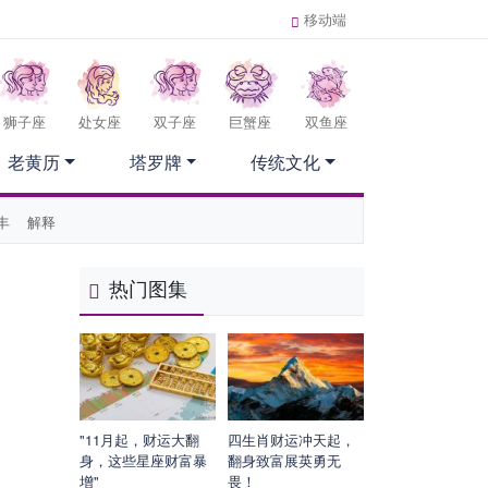
移动端
狮子座
处女座
双子座
巨蟹座
双鱼座
老黄历
塔罗牌
传统文化
丰
解释
热门图集
"11月起，财运大翻
四生肖财运冲天起，
身，这些星座财富暴
翻身致富展英勇无
增"
畏！