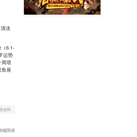
，清淡
6.1-
塔罗运势
一周塔
双鱼座
星座网
动端阅读